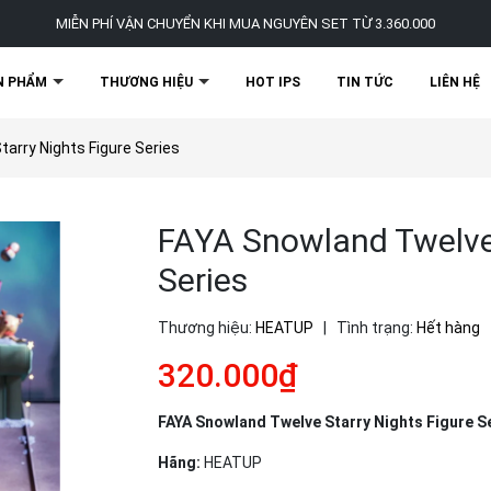
MIỄN PHÍ VẬN CHUYỂN KHI MUA NGUYÊN SET TỪ 3.360.000
N PHẨM
THƯƠNG HIỆU
HOT IPS
TIN TỨC
LIÊN HỆ
arry Nights Figure Series
FAYA Snowland Twelve 
Series
Thương hiệu:
HEATUP
|
Tình trạng:
Hết hàng
320.000₫
FAYA Snowland Twelve Starry Nights Figure S
Hãng:
HEATUP