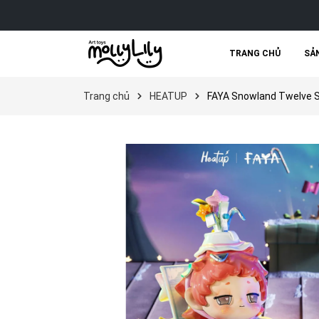
TRANG CHỦ
SẢ
KHUYẾN MÃI
LIMITED FIGURE
BLIND BOX
Trang chủ
HEATUP
FAYA Snowland Twelve St