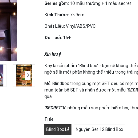
Series gồm:
10 mẫu thường + 1 mẫu secret
Kích Thước:
7~9cm
Chất Liệu:
Vinyl/ABS/PVC
Độ Tuổi:
15+
Xin lưu ý
Đây là sản phẩm "Blind box" - bạn sẽ không t
ngờ sẽ là một phần không thể thiếu trong trải 
Mỗi Blindbox trong cùng một SET đều có một mẫ
mua toàn bộ SET và nhận được một mẫu
"SECR
qua.
"SECRET"
là những mẫu sản phẩm hiếm hoi, thườ
Title
Blind Box Lẻ
Nguyên Set 12 Blind Box