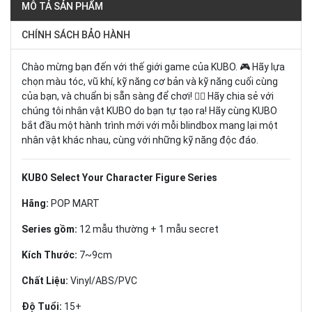
MÔ TẢ SẢN PHẨM
CHÍNH SÁCH BẢO HÀNH
Chào mừng bạn đến với thế giới game của KUBO. 🎮 Hãy lựa
chọn màu tóc, vũ khí, kỹ năng cơ bản và kỹ năng cuối cùng
của bạn, và chuẩn bị sẵn sàng để chơi! ❤️‍🔥 Hãy chia sẻ với
chúng tôi nhân vật KUBO do bạn tự tạo ra! Hãy cùng KUBO
bắt đầu một hành trình mới với mỗi blindbox mang lại một
nhân vật khác nhau, cùng với những kỹ năng độc đáo.
KUBO Select Your Character Figure Series
Hãng:
POP MART
Series gồm:
12 mẫu thường + 1 mẫu secret
Kích Thước:
7~9cm
Chất Liệu:
Vinyl/ABS/PVC
Độ Tuổi:
15+