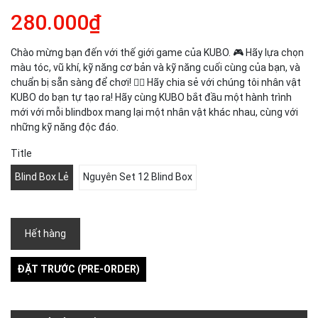
280.000₫
Chào mừng bạn đến với thế giới game của KUBO. 🎮 Hãy lựa chọn
màu tóc, vũ khí, kỹ năng cơ bản và kỹ năng cuối cùng của bạn, và
chuẩn bị sẵn sàng để chơi! ❤️‍🔥 Hãy chia sẻ với chúng tôi nhân vật
KUBO do bạn tự tạo ra! Hãy cùng KUBO bắt đầu một hành trình
mới với mỗi blindbox mang lại một nhân vật khác nhau, cùng với
những kỹ năng độc đáo.
Title
Blind Box Lẻ
Nguyên Set 12 Blind Box
Hết hàng
ĐẶT TRƯỚC (PRE-ORDER)