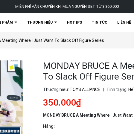
MIỄN PHÍ VẬN CHUYỂN KHI MUA NGUYÊN SET TỪ 3.360.000
N PHẨM
THƯƠNG HIỆU
HOT IPS
TIN TỨC
LIÊN HỆ
eeting Where I Just Want To Slack Off Figure Series
MONDAY BRUCE A Meet
To Slack Off Figure Ser
Thương hiệu:
TOYS ALLIANCE
|
Tình trạng:
Hế
350.000₫
MONDAY BRUCE A Meeting Where I Just Want T
Hãng: