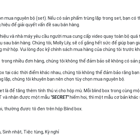
n mua nguyên bộ (set). Nếu có sản phẩm trùng lặp trong set, bạn có th
 hiệu để giải quyết vấn đề sau bán hàng.
iệu và nhà máy yêu cầu người mua cung cấp video quay toàn bộ quá trì
sau bán hàng. Chúng tôi, Molly Lily, sẽ cố gắng hết sức để giúp bạn g
g mở hộp. Vui lòng đọc kỹ chính sách mua hàng của chúng tôi trước k
trong nhiều đơn hàng, chúng tôi không thể đảm bảo sẽ không có sản 
box tại các thời điểm khác nhau, chúng tôi không thể đảm bảo rằng bạ
 lặp, chúng tôi khuyên bạn nên chọn tùy chọn mua nguyên bộ.
et là để tăng thêm tính thú vị cho hộp mù. Mỗi blind box trong cùng 
SET và nhận được một mẫu
"SECRET"
hiếm hoi, thì một mẫu cơ bản khác 
, thường được tô đen trên hộp Blind box.
 Sinh nhật, Tiệc tùng, Kỳ nghỉ