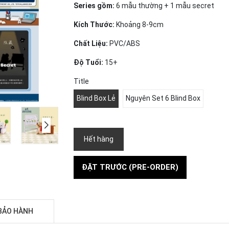
Series gồm:
6 mẫu thường + 1 mẫu secret
Kích Thước:
Khoảng 8-9cm
Chất Liệu:
PVC/ABS
Độ Tuổi:
15+
Title
Blind Box Lẻ
Nguyên Set 6 Blind Box
Hết hàng
ĐẶT TRƯỚC (PRE-ORDER)
BẢO HÀNH