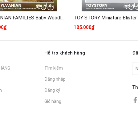
SYLVANIAN FAMILIES Baby Woodland Fairy Costume Series
00₫
185.000₫
Hỗ trợ khách hàng
Đă
 HÀNG
Tìm kiếm
Đăng nhập
Th
n
Đăng ký
Giỏ hàng