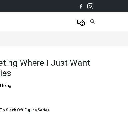
0
ing Where I Just Want
ies
t hàng
o Slack Off Figure Series