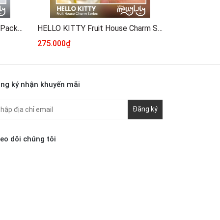
TOY STORY Miniature Blister Pack Series
HELLO KITTY Fruit House Charm Series
275.000₫
240.000₫
ng ký nhận khuyến mãi
Đăng ký
eo dõi chúng tôi