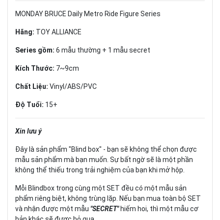
MONDAY BRUCE Daily Metro Ride Figure Series
Hãng:
TOY ALLIANCE
Series gồm:
6 mẫu thường + 1 mẫu secret
Kích Thước:
7~9cm
Chất Liệu:
Vinyl/ABS/PVC
Độ Tuổi:
15+
Xin lưu ý
Đây là sản phẩm "Blind box" - bạn sẽ không thể chọn được
mẫu sản phẩm mà bạn muốn. Sự bất ngờ sẽ là một phần
không thể thiếu trong trải nghiệm của bạn khi mở hộp.
Mỗi Blindbox trong cùng một SET đều có một mẫu sản
phẩm riêng biệt, không trùng lặp. Nếu bạn mua toàn bộ SET
và nhận được một mẫu
"SECRET"
hiếm hoi, thì một mẫu cơ
bản khác sẽ được bỏ qua.