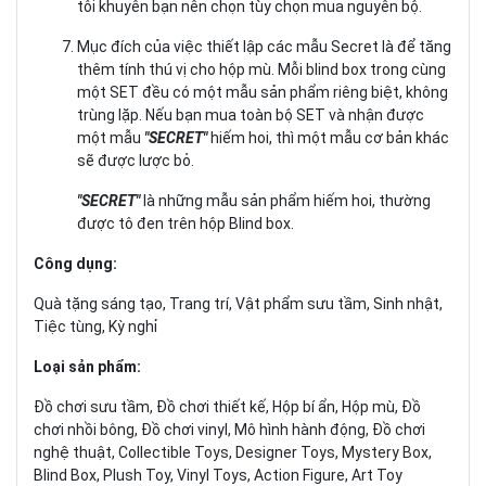
tôi khuyên bạn nên chọn tùy chọn mua nguyên bộ.
Mục đích của việc thiết lập các mẫu Secret là để tăng
thêm tính thú vị cho hộp mù. Mỗi blind box trong cùng
một SET đều có một mẫu sản phẩm riêng biệt, không
trùng lặp. Nếu bạn mua toàn bộ SET và nhận được
một mẫu
"SECRET"
hiếm hoi, thì một mẫu cơ bản khác
sẽ được lược bỏ.
"SECRET"
là những mẫu sản phẩm hiếm hoi, thường
được tô đen trên hộp Blind box.
Công dụng:
Quà tặng sáng tạo, Trang trí, Vật phẩm sưu tầm, Sinh nhật,
Tiệc tùng, Kỳ nghỉ
Loại sản phẩm:
Đồ chơi sưu tầm, Đồ chơi thiết kế, Hộp bí ẩn, Hộp mù, Đồ
chơi nhồi bông, Đồ chơi vinyl, Mô hình hành động, Đồ chơi
nghệ thuật, Collectible Toys, Designer Toys, Mystery Box,
Blind Box, Plush Toy, Vinyl Toys, Action Figure, Art Toy