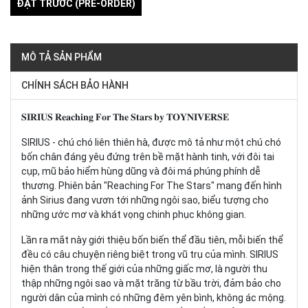
ĐẶT TRƯỚC (PRE-ORDER)
MÔ TẢ SẢN PHẨM
CHÍNH SÁCH BẢO HÀNH
𝐒𝐈𝐑𝐈𝐔𝐒 𝐑𝐞𝐚𝐜𝐡𝐢𝐧𝐠 𝐅𝐨𝐫 𝐓𝐡𝐞 𝐒𝐭𝐚𝐫𝐬 𝐛𝐲 𝐓𝐎𝐘𝐍𝐈𝐕𝐄𝐑𝐒𝐄
SIRIUS - chú chó liên thiên hà, được mô tả như một chú chó
bốn chân đáng yêu đứng trên bề mặt hành tinh, với đôi tai
cụp, mũ bảo hiểm hùng dũng và đôi má phúng phính dễ
thương. Phiên bản "Reaching For The Stars" mang đến hình
ảnh Sirius đang vươn tới những ngôi sao, biểu tượng cho
những ước mơ và khát vọng chinh phục không gian.
Lần ra mắt này giới thiệu bốn biến thể đầu tiên, mỗi biến thể
đều có câu chuyện riêng biệt trong vũ trụ của mình. SIRIUS
hiện thân trong thế giới của những giấc mơ, là người thu
thập những ngôi sao và mặt trăng từ bầu trời, đảm bảo cho
người dân của mình có những đêm yên bình, không ác mộng.