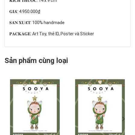
𝐊𝐈́𝐂𝐇 𝐓𝐇𝐔̛𝐎̛́𝐂: 14 x 9 cm
𝐆𝐈𝐀́: 4.950.000₫
𝐒𝐀̉𝐍 𝐗𝐔𝐀̂́𝐓: 100% handmade
𝐏𝐀𝐂𝐊𝐀𝐆𝐄: Art Toy, thẻ ID, Poster và Sticker
Sản phẩm cùng loại