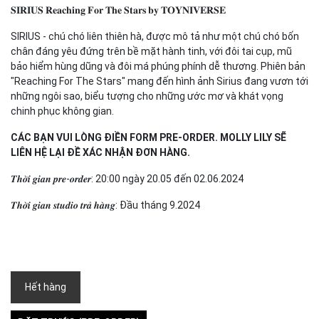
𝐒𝐈𝐑𝐈𝐔𝐒 𝐑𝐞𝐚𝐜𝐡𝐢𝐧𝐠 𝐅𝐨𝐫 𝐓𝐡𝐞 𝐒𝐭𝐚𝐫𝐬 𝐛𝐲 𝐓𝐎𝐘𝐍𝐈𝐕𝐄𝐑𝐒𝐄
SIRIUS - chú chó liên thiên hà, được mô tả như một chú chó bốn
chân đáng yêu đứng trên bề mặt hành tinh, với đôi tai cụp, mũ
bảo hiểm hùng dũng và đôi má phúng phính dễ thương. Phiên bản
"Reaching For The Stars" mang đến hình ảnh Sirius đang vươn tới
những ngôi sao, biểu tượng cho những ước mơ và khát vọng
chinh phục không gian.
CÁC BẠN VUI LÒNG ĐIỀN FORM PRE-ORDER. MOLLY LILY SẼ
LIÊN HỆ LẠI ĐỀ XÁC NHẬN ĐƠN HÀNG.
𝑻𝒉𝒐̛̀𝒊 𝒈𝒊𝒂𝒏 𝒑𝒓𝒆-𝒐𝒓𝒅𝒆𝒓: 20:00 ngày 20.05 đến 02.06.2024
𝑻𝒉𝒐̛̀𝒊 𝒈𝒊𝒂𝒏 𝒔𝒕𝒖𝒅𝒊𝒐 𝒕𝒓𝒂̉ 𝒉𝒂̀𝒏𝒈: Đầu tháng 9.2024
Hết hàng