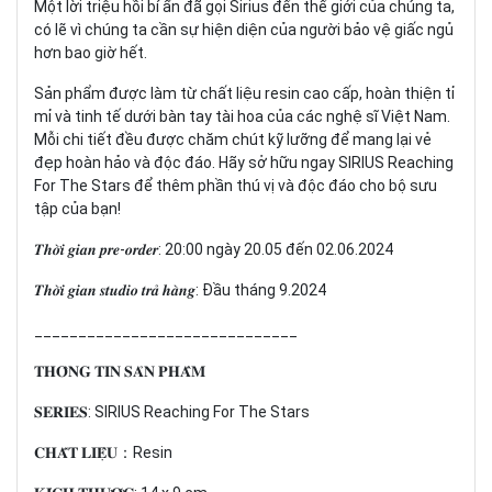
Một lời triệu hồi bí ẩn đã gọi Sirius đến thế giới của chúng ta,
có lẽ vì chúng ta cần sự hiện diện của người bảo vệ giấc ngủ
hơn bao giờ hết.
Sản phẩm được làm từ chất liệu resin cao cấp, hoàn thiện tỉ
mỉ và tinh tế dưới bàn tay tài hoa của các nghệ sĩ Việt Nam.
Mỗi chi tiết đều được chăm chút kỹ lưỡng để mang lại vẻ
đẹp hoàn hảo và độc đáo. Hãy sở hữu ngay SIRIUS Reaching
For The Stars để thêm phần thú vị và độc đáo cho bộ sưu
tập của bạn!
𝑻𝒉𝒐̛̀𝒊 𝒈𝒊𝒂𝒏 𝒑𝒓𝒆-𝒐𝒓𝒅𝒆𝒓: 20:00 ngày 20.05 đến 02.06.2024
𝑻𝒉𝒐̛̀𝒊 𝒈𝒊𝒂𝒏 𝒔𝒕𝒖𝒅𝒊𝒐 𝒕𝒓𝒂̉ 𝒉𝒂̀𝒏𝒈: Đầu tháng 9.2024
______________________________
𝐓𝐇𝐎̂𝐍𝐆 𝐓𝐈𝐍 𝐒𝐀̉𝐍 𝐏𝐇𝐀̂̉𝐌
𝐒𝐄𝐑𝐈𝐄𝐒: SIRIUS Reaching For The Stars
𝐂𝐇𝐀̂́𝐓 𝐋𝐈𝐄̣̂𝐔：Resin