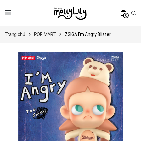
0
Trang chủ
POP MART
ZSIGA I'm Angry Blister